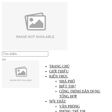
TRANG CHỦ
GIỚI THIỆU
KIẾN TRÚC
NHÀ PHỐ
BIỆT THỰ
CÔNG TRÌNH DÂN DỤNG
TỔNG HỢP
NỘI THẤT
VĂN PHÒNG
PHÒNG TRẺ EM