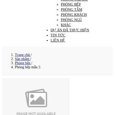
PHÒNG BẾP
PHÒNG TẮM
PHÒNG KHÁCH
PHÒNG NGỦ
KHÁC
DỰ ÁN ĐÃ THỰC HIỆN
TIN TỨC
LIÊN HỆ
Trang chủ
/
Sản phẩm
/
Phòng bếp
/
Phòng bếp mẫu 5