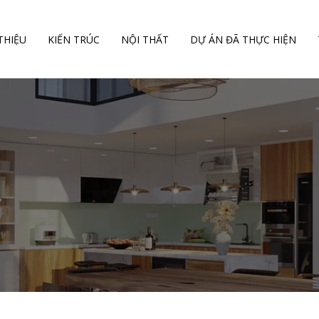
 THIỆU
KIẾN TRÚC
NỘI THẤT
DỰ ÁN ĐÃ THỰC HIỆN