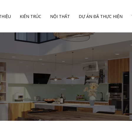
 THIỆU
KIẾN TRÚC
NỘI THẤT
DỰ ÁN ĐÃ THỰC HIỆN